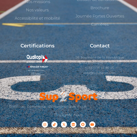
Nos missions
Brochure
Nos valeurs
Journée Portes Ouvertes
Accessibilité et mobilité
Carrières
Certifications
Contact
26, boulevard de la République
92100 Boulogne Billancourt
+33(0)1 75 43 86 00
info@sup2sport.com
École de Commerce d'enseignement Privé
Rejoignez-nous