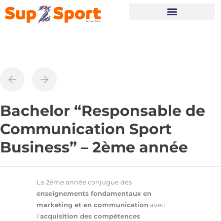
Portes Ouvertes
Bachelor “Responsable de
Communication Sport
Business” – 2ème année
La 2ème année conjugue des
enseignements fondamentaux en
marketing et en communication
avec
l’
acquisition des compétences