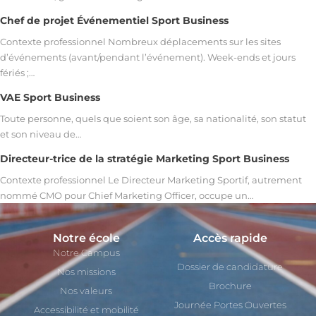
Chef de projet Événementiel Sport Business
Contexte professionnel Nombreux déplacements sur les sites
d’événements (avant/pendant l’événement). Week-ends et jours
fériés ;…
VAE Sport Business
Toute personne, quels que soient son âge, sa nationalité, son statut
et son niveau de…
Directeur-trice de la stratégie Marketing Sport Business
Contexte professionnel Le Directeur Marketing Sportif, autrement
nommé CMO pour Chief Marketing Officer, occupe un…
Notre école
Accès rapide
Notre Campus
Dossier de candidature
Nos missions
Brochure
Nos valeurs
Journée Portes Ouvertes
Accessibilité et mobilité