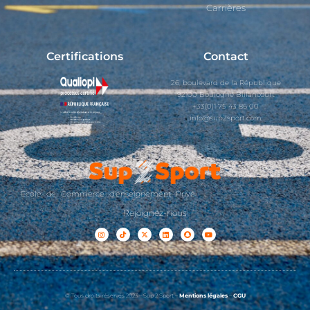
Carrières
Certifications
Contact
26, boulevard de la République
92100 Boulogne Billancourt
+33(0)1 75 43 86 00
info@sup2sport.com
École de Commerce d'enseignement Privé
Rejoignez-nous
© Tous droits réservés 2023 – Sup 2 Sport –
Mentions légales
–
CGU