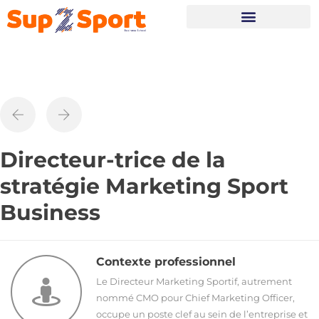
Portes Ouvertes
Directeur-trice de la
stratégie Marketing Sport
Business
Contexte professionnel
Le Directeur Marketing Sportif, autrement
nommé CMO pour Chief Marketing Officer,
occupe un poste clef au sein de l’entreprise et