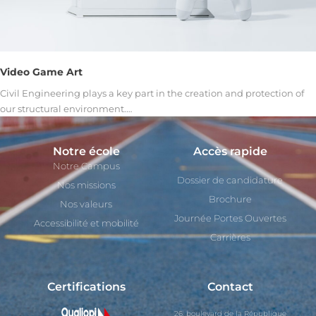
Video Game Art
Civil Engineering plays a key part in the creation and protection of
our structural environment.…
Notre école
Accès rapide
Notre Campus
Dossier de candidature
Nos missions
Brochure
Nos valeurs
Journée Portes Ouvertes
Accessibilité et mobilité
Carrières
Certifications
Contact
26, boulevard de la République