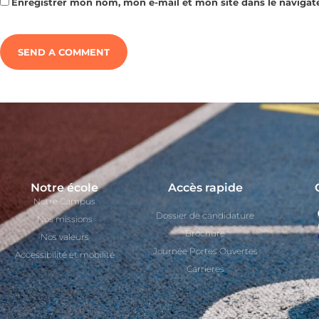
Enregistrer mon nom, mon e-mail et mon site dans le naviga
Notre école
Accès rapide
Notre Campus
Dossier de candidature
Nos missions
Brochure
Nos valeurs
Journée Portes Ouvertes
Accessibilité et mobilité
Carrières