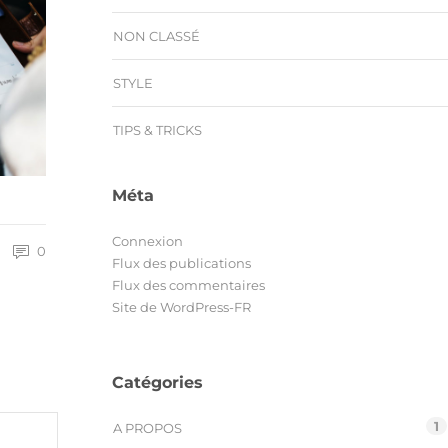
NON CLASSÉ
STYLE
TIPS & TRICKS
Méta
Connexion
0
Flux des publications
Flux des commentaires
Site de WordPress-FR
Catégories
1
A PROPOS