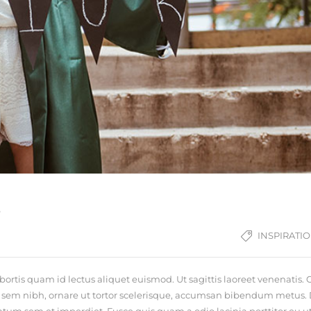
s
INSPIRATI
ortis quam id lectus aliquet euismod. Ut sagittis laoreet venenatis. 
iam sem nibh, ornare ut tortor scelerisque, accumsan bibendum metus. 
m sem et imperdiet. Fusce quis quam a odio lacinia porttitor eu ut 