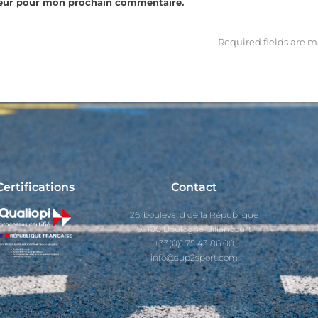
teur pour mon prochain commentaire.
Required fields are 
Certifications
Contact
26, boulevard de la République
92100 Boulogne Billancourt
+33(0)1 75 43 86 00
info@sup2sport.com