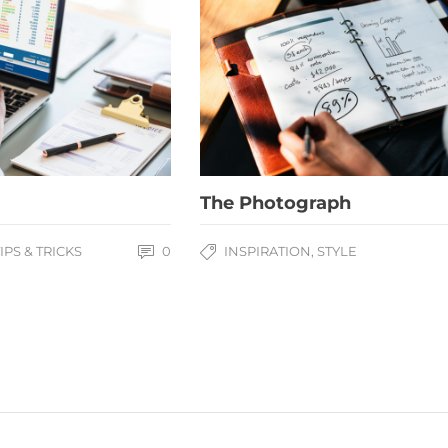
The Photograph
IPS & TRICKS
0
INSPIRATION
,
STYLE