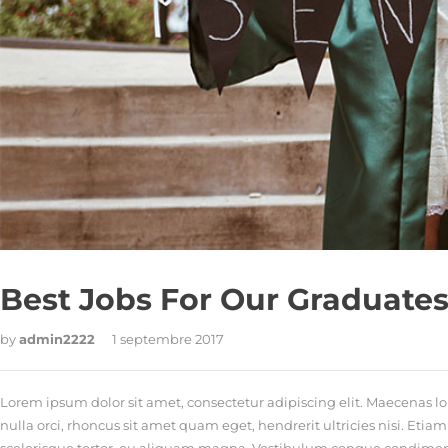
Best Jobs For Our Graduate
by
admin2222
1 septembre 2017
Lorem ipsum dolor sit amet, consectetur adipiscing elit. Maecenas lob
nulla orci, rhoncus sit amet quam eget, hendrerit ultricies nisi. Et
scelerisque tortor, eu aliquam magna. Vestibulum congue condimentu