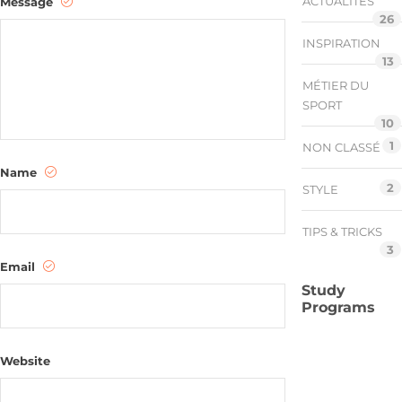
ACTUALITES
Message
26
INSPIRATION
13
MÉTIER DU
SPORT
10
1
NON CLASSÉ
Name
2
STYLE
TIPS & TRICKS
3
Email
Study
Programs
Website