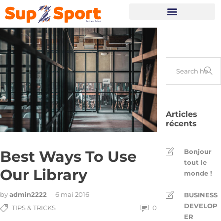
Portes Ouvertes
Articles
récents
Bonjour
Best Ways To Use
tout le
Our Library
monde !
by
admin2222
6 mai 2016
BUSINESS
DEVELOP
TIPS & TRICKS
0
ER