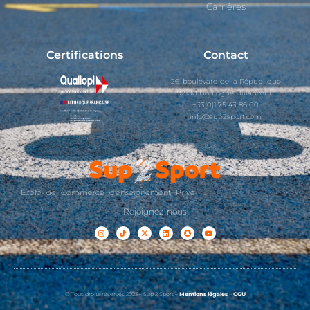
Carrières
Certifications
Contact
26, boulevard de la République
92100 Boulogne Billancourt
+33(0)1 75 43 86 00
info@sup2sport.com
École de Commerce d'enseignement Privé
Rejoignez-nous
© Tous droits réservés 2023 – Sup 2 Sport –
Mentions légales
–
CGU