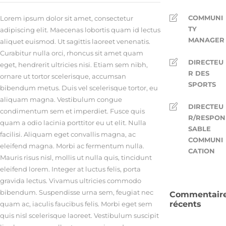
COMMUNI
Lorem ipsum dolor sit amet, consectetur
TY
adipiscing elit. Maecenas lobortis quam id lectus
MANAGER
aliquet euismod. Ut sagittis laoreet venenatis.
Curabitur nulla orci, rhoncus sit amet quam
DIRECTEU
eget, hendrerit ultricies nisi. Etiam sem nibh,
R DES
ornare ut tortor scelerisque, accumsan
SPORTS
bibendum metus. Duis vel scelerisque tortor, eu
aliquam magna. Vestibulum congue
DIRECTEU
condimentum sem et imperdiet. Fusce quis
R/RESPON
quam a odio lacinia porttitor eu ut elit. Nulla
SABLE
facilisi. Aliquam eget convallis magna, ac
COMMUNI
eleifend magna. Morbi ac fermentum nulla.
CATION
Mauris risus nisl, mollis ut nulla quis, tincidunt
eleifend lorem. Integer at luctus felis, porta
gravida lectus. Vivamus ultricies commodo
bibendum. Suspendisse urna sem, feugiat nec
Commentair
récents
quam ac, iaculis faucibus felis. Morbi eget sem
quis nisl scelerisque laoreet. Vestibulum suscipit