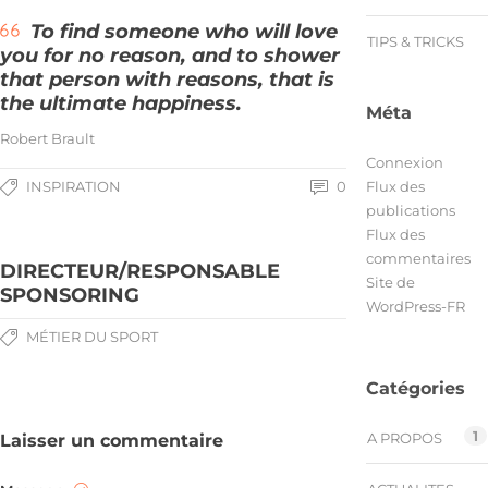
To find someone who will love
TIPS & TRICKS
you for no reason, and to shower
that person with reasons, that is
the ultimate happiness.
Méta
Robert Brault
Connexion
Flux des
INSPIRATION
0
publications
Flux des
commentaires
DIRECTEUR/RESPONSABLE
Site de
SPONSORING
WordPress-FR
MÉTIER DU SPORT
Catégories
1
A PROPOS
Laisser un commentaire